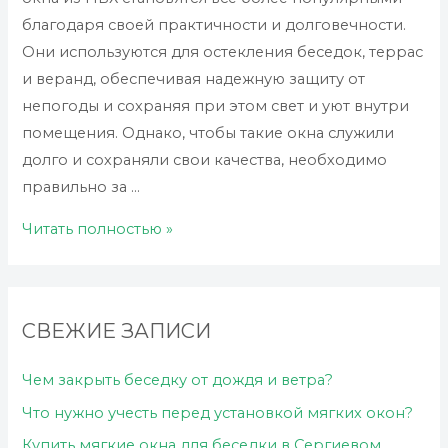
благодаря своей практичности и долговечности.
Они используются для остекления беседок, террас
и веранд, обеспечивая надежную защиту от
непогоды и сохраняя при этом свет и уют внутри
помещения. Однако, чтобы такие окна служили
долго и сохраняли свои качества, необходимо
правильно за …
Уход
Читать полностью »
за
мягкими
окнами:
СВЕЖИЕ ЗАПИСИ
что
нужно
Чем закрыть беседку от дождя и ветра?
знать
Что нужно учесть перед установкой мягких окон?
Купить мягкие окна для беседки в Сергиевом