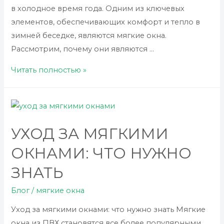
в холодное время года. Одним из ключевых
элементов, обеспечивающих комфорт и тепло в
зимней беседке, являются мягкие окна.
Рассмотрим, почему они являются …
Мягкие
Читать полностью »
окна
для
зимней
беседки
УХОД ЗА МЯГКИМИ
ОКНАМИ: ЧТО НУЖНО
ЗНАТЬ
Блог
/
мягкие окна
Уход за мягкими окнами: что нужно знать Мягкие
окна из ПВХ становятся все более популярными