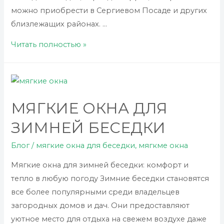
можно приобрести в Сергиевом Посаде и других
близлежащих районах. …
Купить
Читать полностью »
мягкие
окна
для
беседки
МЯГКИЕ ОКНА ДЛЯ
в
ЗИМНЕЙ БЕСЕДКИ
Сергиевом
Посаде:
Блог
/
мягкие окна для беседки
,
мягкме окна
преимущества
Мягкие окна для зимней беседки: комфорт и
и
тепло в любую погоду Зимние беседки становятся
особенности
все более популярными среди владельцев
загородных домов и дач. Они предоставляют
уютное место для отдыха на свежем воздухе даже