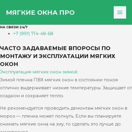
Перейти
Главная
FAQ
МЯГКИЕ ОКНА ПРО
к
MAI
FAQ / ВОПРОСЫ
содержимому
НА СВЯЗИ 24/7
ME
+7 (991) 714-48-68
ЧАСТО ЗАДАВАЕМЫЕ ВПОРОСЫ ПО
МОНТАЖУ И ЭКСПЛУАТАЦИИ МЯГКИХ
ОКОН
Эксплуатация мягких окон зимой.
Зимой пленка ПВХ мягких окон в состоянии покоя
отлично выдерживает низкие температуры. Защищает от
осадком и сохраняет тепло.
Не рекомендуется проводить демонтаж мягких окон в
мороз — пленка может лопнуть. Если вы планируете
снимать мягкие окна на зиу, то сделать это лучше до
заморозков.